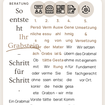
BERATUNG
So
entste
1.
2.
3.
4.
5.
ht
Persö
Verm
Ausw
Gene
Umsetzung
nliche
essu
ahl
hmig
&
Ihr
s
ng
von
ung
Versetzung
Grabstein
Gespr
der
Mater
Wir
Wir setzen
–
äch
Grabs
ial &
übern
das Grabmal
Ob
tätte
Gesta
ehme
mit eigenem
Schritt
mit
Wir
ltung
n für
Fundament
für
oder
verme
Sie
Sie
fachgerecht
Schritt
ohne
ssen
entsc
die
vor Ort.
konkr
die
heide
gesa
.
ete
Grabs
n – wir
mte
Vorste
tätte
berat
Komm
Ein Grabmal