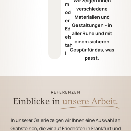
Wir zeigen Ihnen
m
verschiedene
od
Materialien und
er
Gestaltungen – in
Ed
aller Ruhe und mit
els
einem sicheren
tah
Gespür für das, was
l
passt.
REFERENZEN
Einblicke in
unsere Arbeit.
In unserer Galerie zeigen wir Ihnen eine Auswahl an
Grabsteinen, die wir auf Friedhöfen in Frankfurt und