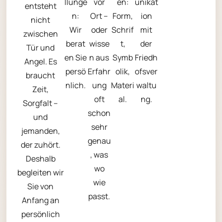
llunge
vor
en:
unikat
entsteht
n:
Ort –
Form,
ion
nicht
Wir
oder
Schrif
mit
zwischen
berat
wisse
t,
der
Tür und
en Sie
n aus
Symb
Friedh
Angel. Es
persö
Erfahr
olik,
ofsver
braucht
nlich.
ung
Materi
waltu
Zeit,
oft
al.
ng.
Sorgfalt –
schon
und
sehr
jemanden,
genau
der zuhört.
, was
Deshalb
wo
begleiten wir
wie
Sie von
passt.
Anfang an
persönlich