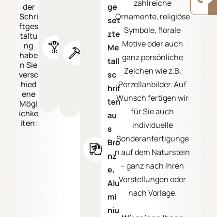
zahlreiche
tief
ge
der
nd
Schri
Ornamente, religiöse
t
set
we
ftges
Symbole, florale
sa
zte
taltu
rkli
Motive oder auch
ng
nd
Me
ch
habe
ganz persönliche
ge
tall
n Sie
ge
Zeichen wie z.B.
str
sc
versc
ha
hied
Porzellanbilder. Auf
ahl
hrif
ue
ene
Wunsch fertigen wir
t
ten
Mögl
n
für Sie auch
ichke
au
iten:
individuelle
s
Sonderanfertigunge
Bro
n auf dem Naturstein
nz
– ganz nach Ihren
e,
Vorstellungen oder
Alu
nach Vorlage.
mi
niu